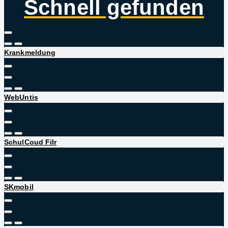
Schnell gefunden
Krankmeldung
WebUntis
SchulCoud Filr
SKmobil