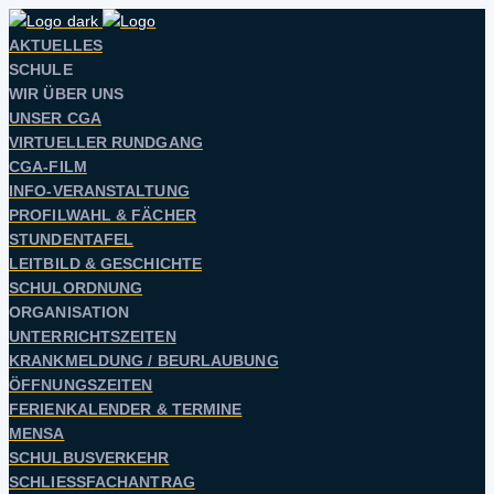
AKTUELLES
SCHULE
WIR ÜBER UNS
UNSER CGA
VIRTUELLER RUNDGANG
CGA-FILM
INFO-VERANSTALTUNG
PROFILWAHL & FÄCHER
STUNDENTAFEL
LEITBILD & GESCHICHTE
SCHULORDNUNG
ORGANISATION
UNTERRICHTSZEITEN
KRANKMELDUNG / BEURLAUBUNG
ÖFFNUNGSZEITEN
FERIENKALENDER & TERMINE
MENSA
SCHULBUSVERKEHR
SCHLIESSFACHANTRAG