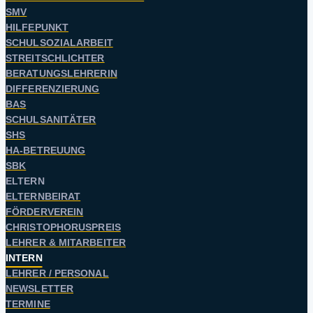
SMV
HILFEPUNKT
SCHULSOZIALARBEIT
STREITSCHLICHTER
BERATUNGSLEHRERIN
DIFFERENZIERUNG
BAS
SCHULSANITÄTER
SHS
HA-BETREUUNG
SBK
ELTERN
ELTERNBEIRAT
FÖRDERVEREIN
CHRISTOPHORUSPREIS
LEHRER & MITARBEITER
INTERN
LEHRER / PERSONAL
NEWSLETTER
TERMINE