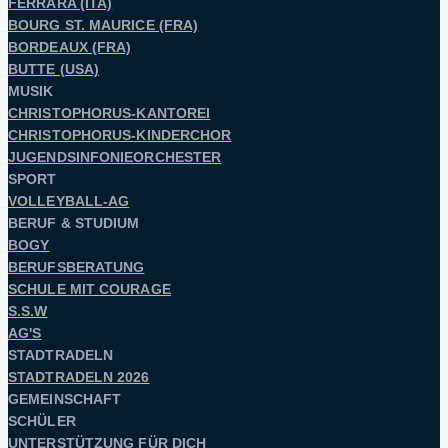
FERRARA (ITA)
BOURG ST. MAURICE (FRA)
BORDEAUX (FRA)
BUTTE (USA)
MUSIK
CHRISTOPHORUS-KANTOREI
CHRISTOPHORUS-KINDERCHOR
JUGENDSINFONIEORCHESTER
SPORT
VOLLEYBALL-AG
BERUF & STUDIUM
BOGY
BERUFSBERATUNG
SCHULE MIT COURAGE
S.S.W
AG'S
STADTRADELN
STADTRADELN 2026
GEMEINSCHAFT
SCHÜLER
UNTERSTÜTZUNG FÜR DICH