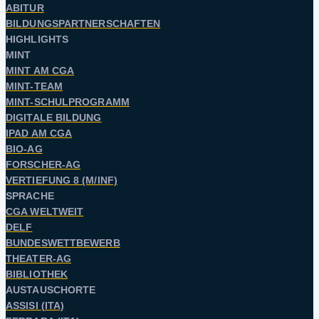
ABITUR
BILDUNGSPARTNERSCHAFTEN
HIGHLIGHTS
MINT
MINT AM CGA
MINT-TEAM
MINT-SCHULPROGRAMM
DIGITALE BILDUNG
IPAD AM CGA
BIO-AG
FORSCHER-AG
VERTIEFUNG 8 (M/INF)
SPRACHE
CGA WELTWEIT
DELF
BUNDESWETTBEWERB
THEATER-AG
BIBLIOTHEK
AUSTAUSCHORTE
ASSISI (ITA)