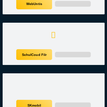
WebUntis
SchulCoud Filr
SKmobil